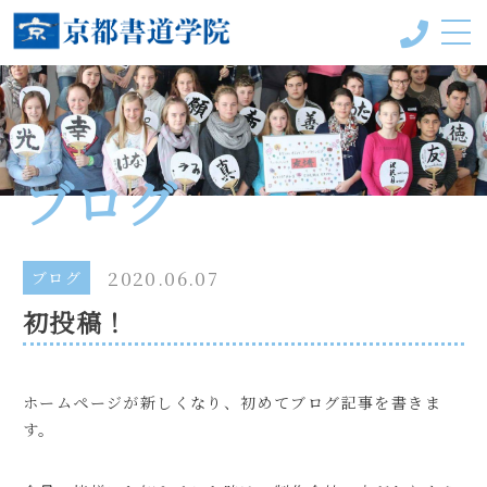
京都書道学院って？
受講コース
ブログ
教室一覧
手本＆作品
2020.06.07
ブログ
初投稿！
会員様の声
書の風（ブログ）
ホームページが新しくなり、初めてブログ記事を書きま
代表プロフィール
す。
お問い合わせ