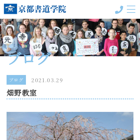
京都書道学院って？
受講コース
ブログ
教室一覧
手本＆作品
2021.03.29
ブログ
畑野教室
会員様の声
書の風（ブログ）
代表プロフィール
お問い合わせ