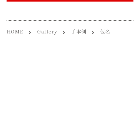
体験お申し込み
オンラインZOOM
書道教室
HOME
Gallery
手本例
仮名
ブログ