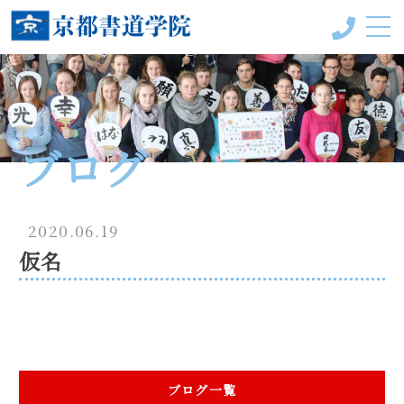
京都書道学院って？
受講コース
ブログ
教室一覧
手本＆作品
2020.06.19
仮名
会員様の声
書の風（ブログ）
代表プロフィール
ブログ一覧
お問い合わせ