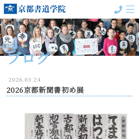
京都書道学院って？
受講コース
ブログ
教室一覧
手本＆作品
2026.03.24
2026京都新聞書初め展
会員様の声
書の風（ブログ）
代表プロフィール
お問い合わせ